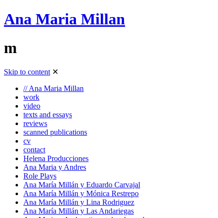
Ana Maria Millan
m
Skip to content
✕
// Ana Maria Millan
work
video
texts and essays
reviews
scanned publications
cv
contact
Helena Producciones
Ana Maria y Andres
Role Plays
Ana María Millán y Eduardo Carvajal
Ana María Millán y Mónica Restrepo
Ana María Millán y Lina Rodriguez
Ana María Millán y Las Andariegas