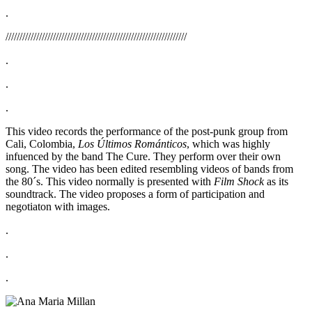
.
/////////////////////////////////////////////////////////////////
.
.
.
This video records the performance of the post-punk group from
Cali, Colombia,
Los Últimos Románticos
, which was highly
infuenced by the band The Cure. They perform over their own
song. The video has been edited resembling videos of bands from
the 80´s. This video normally is presented with
Film Shock
as its
soundtrack. The video proposes a form of participation and
negotiaton with images.
.
.
.