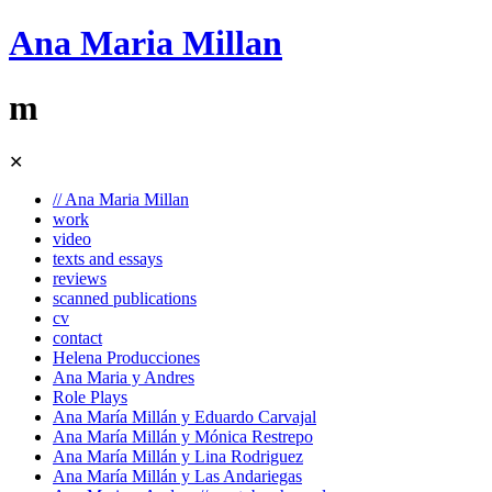
Ana Maria Millan
m
Skip
✕
to
content
// Ana Maria Millan
work
video
texts and essays
reviews
scanned publications
cv
contact
Helena Producciones
Ana Maria y Andres
Role Plays
Ana María Millán y Eduardo Carvajal
Ana María Millán y Mónica Restrepo
Ana María Millán y Lina Rodriguez
Ana María Millán y Las Andariegas